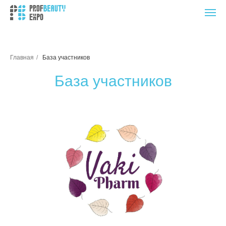
Главная
/
База участников
База участников