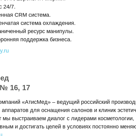
 24/7.
енная CRM система.
енчатая система охлаждения.
аниченный ресурс манипулы.
оронняя поддержка бизнеса.
y.ru
ед
№ 16, 17
омпаний «АтисМед» – ведущий российский производи
 аппаратов для оснащения салонов и клиник эстети
т мы выстраиваем диалог с лидерами косметологии, 
ным и достигать целей в условиях постоянно меня
u