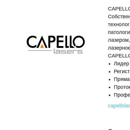
CAPELLO
Собствен
технолог
патологи
лазером,
лазерное
CAPELL
Лидер
Регис
Прямая
Прото
Профе
capellola