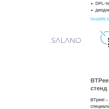
DPL-т
диодн
headlife.
BTPee
стенд 
BTpeel –
специали