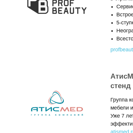
Сервис
Встро
5-ступ
Неогр
Всест
profbeaut
АтисМ
стенд 
Группа к
мебели и
Уже 7 ле
эффектив
atismed.r