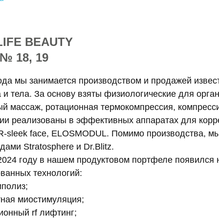
IFE BEAUTY
№ 18, 19
ода мы занимается производством и продажей извес
 и тела. За основу взяты физиологические для орга
й массаж, ротационная термокомпрессия, компресс
ии реализованы в эффективных аппаратах для коррекц
 R-sleek face, ELOSMODUL. Помимо производства, м
ами Stratosphere и Dr.Blitz.
 2024 году в нашем продуктовом портфеле появилс
ванных технологий:
иполиз;
тная миостимуляция;
онный rf лифтинг;