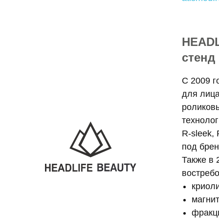
HEADL
стенд 
С 2009 г
для лица
роликовы
технолог
R-sleek,
под бренд
Также в
востребо
криол
магни
фракци