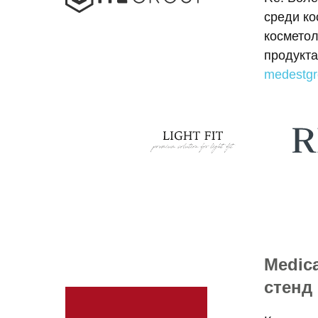
среди ко
косметол
продукта
medestgr
Medica
стенд