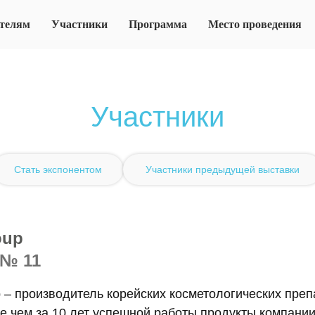
телям
Участники
Программа
Место проведения
Участники
Стать экспонентом
Участники предыдущей выставки
oup
 № 11
– производитель корейских косметологических препар
е чем за 10 лет успешной работы продукты компани