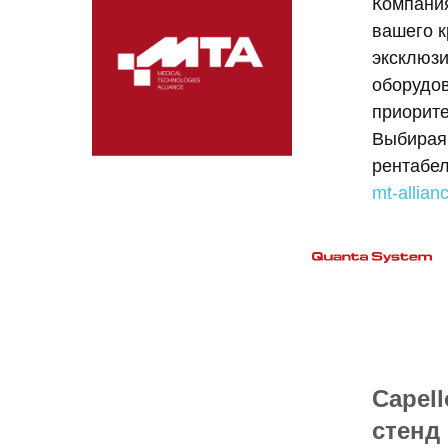
Компания
вашего к
эксклюзи
оборудов
приорите
Выбирая 
рентабел
mt-allian
Capell
стенд