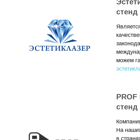
Эстет
стенд
Является
качеств
законода
междуна
можем га
эстетикл
PROF
стенд
Компани
На наших
в страна